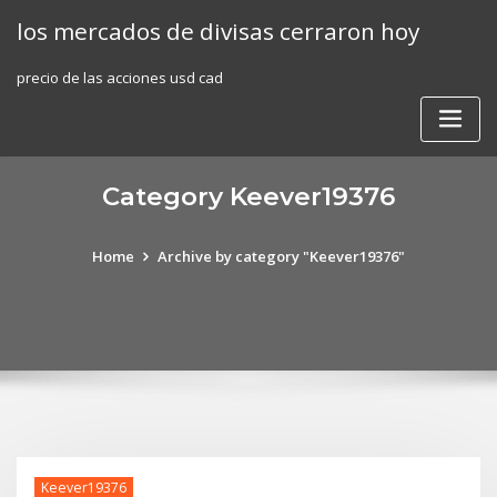
Skip
los mercados de divisas cerraron hoy
to
content
precio de las acciones usd cad
Category Keever19376
Home
Archive by category "Keever19376"
Keever19376