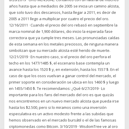
años hasta que a mediados de 2005 se inicia un camino alcista,
que solo tuvo dos descansos, hasta llegar a 2011, es decir de
2005 a 2011 llego a multiplicar por cuatro el precio del oro.
12/16/2011 · Cuando el precio del oro rebasó en septiembre la
marca nominal de 1,900 dólares, dio inicio la esperada fase
correctora que ya cumple tres meses. Las pronunciadas caídas
de esta semana en los metales preciosos, de ninguna manera
simbolizan que su mercado alcista esté herido de muerte.
12/21/2019 · En nuestro caso, si el precio del oro perfora el
techo en los 1477/1485 $, el escenario base contempla un
avance hasta los 1520 $ y, en extensión, hasta los 1557 $. En el
caso de que los osos vuelvan a ganar control del mercado, el
primer soporte en consideración se ubica en los 1460 $ y luego
en 1455/1450 $. Te recomendamos: ¿Qué 6/27/2019 · Lo
importante para los fans del mercado del oro es que quizás
nos encontremos en un nuevo mercado alcista que pueda irse
hasta los $2.500, pero si lo miramos como una inversión
especulativa es un activo modesto frente a las subidas que
hemos observado en el mercado bursátil o el de las famosas
criptomonedas como Bitcoin. 3/10/2019 · WisdomTree ve al oro