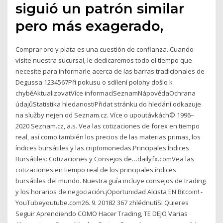
siguió un patrón similar
pero más exagerado,
Comprar oro y plata es una cuestión de confianza. Cuando
visite nuestra sucursal, le dedicaremos todo el tiempo que
necesite para informarle acerca de las barras tradicionales de
Degussa 1234567Při pokusu o sdílení polohy došlo k
chyběAktualizovatVíce informacíSeznamNápovědaOchrana
údajůStatistika hledanostiPřidat stránku do hledání odkazuje
na služby nejen od Seznam.cz. Více o upoutávkách© 1996–
2020 Seznam.cz, a.s. Vea las cotizaciones de forex en tiempo
real, así como también los precios de las materias primas, los
índices bursátiles y las criptomonedas.Principales Índices
Bursátiles: Cotizaciones y Consejos de…dailyfx.comVea las
cotizaciones en tiempo real de los principales índices
bursátiles del mundo. Nuestra guía incluye consejos de trading
y los horarios de negociación.¡Oportunidad Alcista EN Bitcoin! -
YouTubeyoutube.com26. 9. 20182 367 zhlédnutíSI Quieres
Seguir Aprendiendo COMO Hacer Trading, TE DEJO Varias