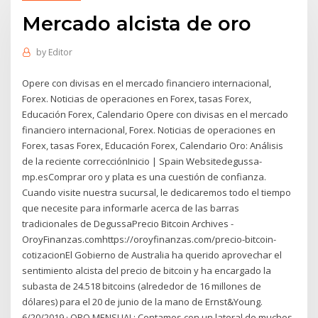
Mercado alcista de oro
by
Editor
Opere con divisas en el mercado financiero internacional,
Forex. Noticias de operaciones en Forex, tasas Forex,
Educación Forex, Calendario Opere con divisas en el mercado
financiero internacional, Forex. Noticias de operaciones en
Forex, tasas Forex, Educación Forex, Calendario Oro: Análisis
de la reciente correcciónInicio | Spain Websitedegussa-
mp.esComprar oro y plata es una cuestión de confianza.
Cuando visite nuestra sucursal, le dedicaremos todo el tiempo
que necesite para informarle acerca de las barras
tradicionales de DegussaPrecio Bitcoin Archives -
OroyFinanzas.comhttps://oroyfinanzas.com/precio-bitcoin-
cotizacionEl Gobierno de Australia ha querido aprovechar el
sentimiento alcista del precio de bitcoin y ha encargado la
subasta de 24.518 bitcoins (alrededor de 16 millones de
dólares) para el 20 de junio de la mano de Ernst&Young.
6/20/2019 · ORO MENSUAL: Contamos con un lateral de muchos