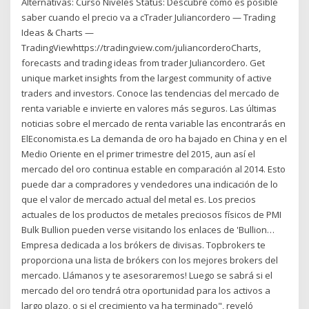
Alternativas: Curso Niveles Status: Descubre como es posible
saber cuando el precio va a cTrader Juliancordero — Trading
Ideas & Charts —
TradingViewhttps://tradingview.com/juliancorderoCharts,
forecasts and trading ideas from trader Juliancordero. Get
unique market insights from the largest community of active
traders and investors. Conoce las tendencias del mercado de
renta variable e invierte en valores más seguros. Las últimas
noticias sobre el mercado de renta variable las encontrarás en
ElEconomista.es La demanda de oro ha bajado en China y en el
Medio Oriente en el primer trimestre del 2015, aun así el
mercado del oro continua estable en comparación al 2014. Esto
puede dar a compradores y vendedores una indicación de lo
que el valor de mercado actual del metal es. Los precios
actuales de los productos de metales preciosos físicos de PMI
Bulk Bullion pueden verse visitando los enlaces de 'Bullion…
Empresa dedicada a los brókers de divisas. Topbrokers te
proporciona una lista de brókers con los mejores brokers del
mercado. Llámanos y te asesoraremos! Luego se sabrá si el
mercado del oro tendrá otra oportunidad para los activos a
largo plazo, o si el crecimiento ya ha terminado", reveló