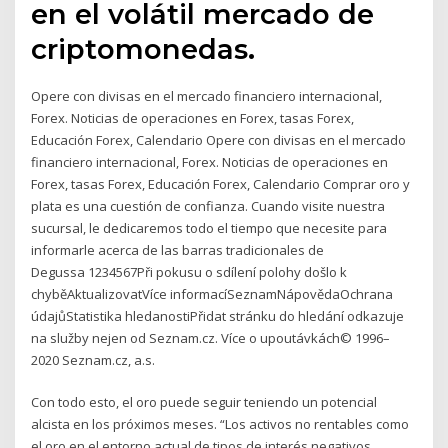
en el volátil mercado de
criptomonedas.
Opere con divisas en el mercado financiero internacional,
Forex. Noticias de operaciones en Forex, tasas Forex,
Educación Forex, Calendario Opere con divisas en el mercado
financiero internacional, Forex. Noticias de operaciones en
Forex, tasas Forex, Educación Forex, Calendario Comprar oro y
plata es una cuestión de confianza. Cuando visite nuestra
sucursal, le dedicaremos todo el tiempo que necesite para
informarle acerca de las barras tradicionales de
Degussa 1234567Při pokusu o sdílení polohy došlo k
chyběAktualizovatVíce informacíSeznamNápovědaOchrana
údajůStatistika hledanostiPřidat stránku do hledání odkazuje
na služby nejen od Seznam.cz. Více o upoutávkách© 1996–
2020 Seznam.cz, a.s.
Con todo esto, el oro puede seguir teniendo un potencial
alcista en los próximos meses. “Los activos no rentables como
el oro en el entorno actual de tipos de interés negativos